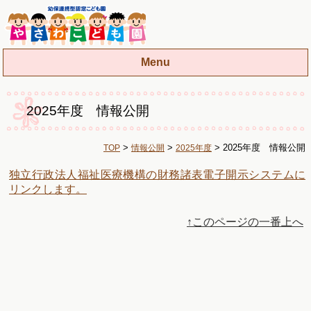
Menu
お知らせ
2025年度 情報公開
入園のご案内
園の概要
>
>
> 2025年度 情報公開
TOP
情報公開
2025年度
保護者の方へ
独立行政法人福祉医療機構の財務諸表電子開示システムに
情報公開
リンクします。
↑このページの一番上へ