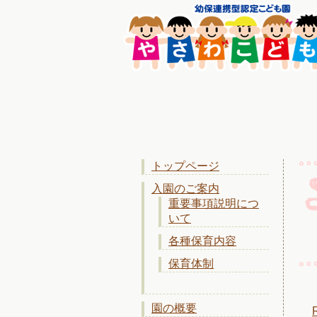
トップページ
入園のご案内
重要事項説明につ
いて
各種保育内容
保育体制
園の概要